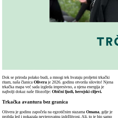
Dok se priroda polako budi, a mnogi tek hvataju proljetni trkački
ritam, naša članica
Olivera
je 2026. godinu otvorila silovito! Njena
trkačka mapa već sada izgleda impresivno, a njena energija je
najbolji dokaz naše filozofije:
Obični ljudi, herojski ciljevi.
Trkačka avantura bez granica
Olivera je godinu započela na egzotičnim stazama
Omana
, gdje je
probila led i pokazala nevjerovatnu izdržljivost. Ali, to je bio samo