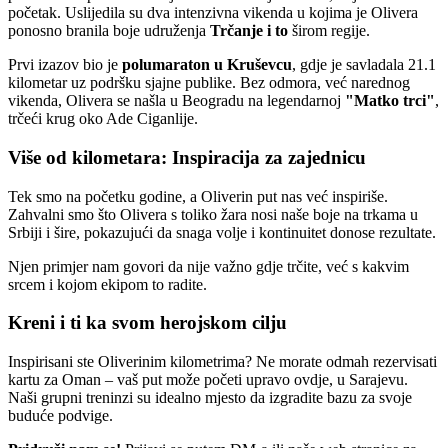
početak. Uslijedila su dva intenzivna vikenda u kojima je Olivera
ponosno branila boje udruženja
Trčanje i to
širom regije.
Prvi izazov bio je
polumaraton u Kruševcu
, gdje je savladala 21.1
kilometar uz podršku sjajne publike. Bez odmora, već narednog
vikenda, Olivera se našla u Beogradu na legendarnoj
"Matko trci"
,
trčeći krug oko Ade Ciganlije.
Više od kilometara: Inspiracija za zajednicu
Tek smo na početku godine, a Oliverin put nas već inspiriše.
Zahvalni smo što Olivera s toliko žara nosi naše boje na trkama u
Srbiji i šire, pokazujući da snaga volje i kontinuitet donose rezultate.
Njen primjer nam govori da nije važno gdje trčite, već s kakvim
srcem i kojom ekipom to radite.
Kreni i ti ka svom herojskom cilju
Inspirisani ste Oliverinim kilometrima? Ne morate odmah rezervisati
kartu za Oman – vaš put može početi upravo ovdje, u Sarajevu.
Naši grupni treninzi su idealno mjesto da izgradite bazu za svoje
buduće podvige.