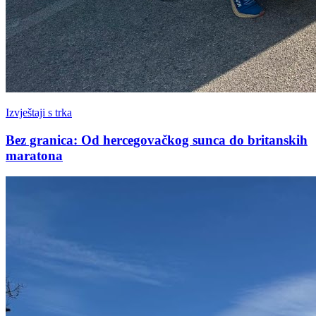
Izvještaji s trka
Bez granica: Od hercegovačkog sunca do britanskih
maratona