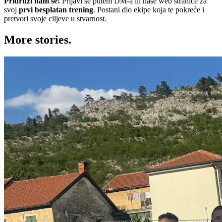
Pridruži nam se!
Prijavi se putem DM-a ili naše web stranice za
svoj
prvi besplatan trening
. Postani dio ekipe koja te pokreće i
pretvori svoje ciljeve u stvarnost.
More
stories.